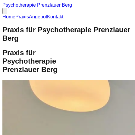
Psychotherapie Prenzlauer Berg
Home
Praxis
Angebot
Kontakt
Praxis für Psychotherapie Prenzlauer
Berg
P
r
a
x
i
s
f
ü
r
P
s
y
c
h
o
t
h
e
r
a
p
i
e
P
r
e
n
z
l
a
u
e
r
B
e
r
g